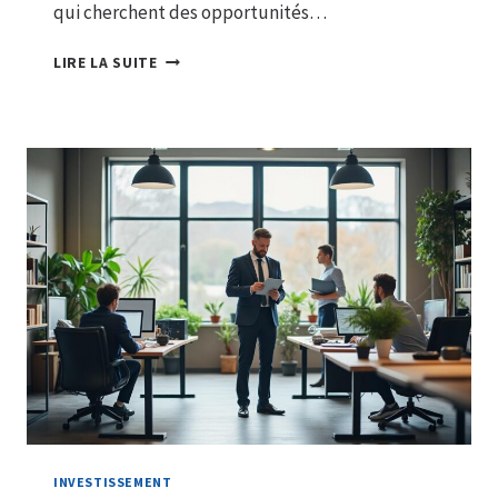
qui cherchent des opportunités…
REPRENDRE
LIRE LA SUITE
UNE
ENTREPRISE
EN
DIFFICULTÉ
:
BONNE
OU
MAUVAISE
IDÉE
?
INVESTISSEMENT