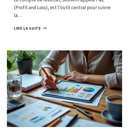
(Profit and Loss), est l’outil central pour suivre
la…
PROFIT
LIRE LA SUITE
AND
LOSS
:
COMMENT
CALCULER
CES
INDICATEURS
ESSENTIELS
?