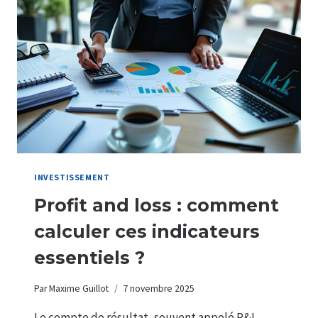
DES
BONS
DE
SOUSCRIPTION
D’ACTIONS
INVESTISSEMENT
Profit and loss : comment
calculer ces indicateurs
essentiels ?
Par
Maxime Guillot
7 novembre 2025
Le compte de résultat, souvent appelé P&L