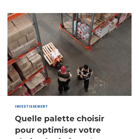
CAFÉ
EN
ENTREPRISE
:
ACHAT,
LOCATION
OU
FULL
SERVICE
?
INVESTISSEMENT
Quelle palette choisir
pour optimiser votre