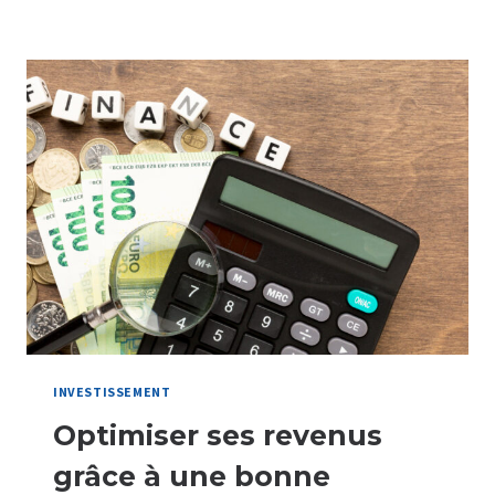
PALETTES :
COMMENT
LES
ENTREPRISES
PEUVENT-
ELLES
AMÉLIORER
LEUR
RENTABILITÉ ?
INVESTISSEMENT
Optimiser ses revenus
grâce à une bonne