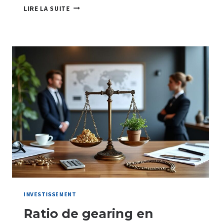
ABATTEMENT
LIRE LA SUITE
RENFORCÉ
POUR
DURÉE
DE
DÉTENTION
:
MAXIMISEZ
VOTRE
AVANTAGE
FISCAL
INVESTISSEMENT
Ratio de gearing en