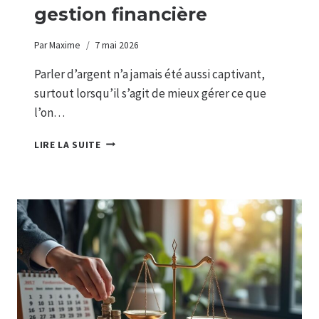
gestion financière
Par
Maxime
7 mai 2026
Parler d’argent n’a jamais été aussi captivant,
surtout lorsqu’il s’agit de mieux gérer ce que
l’on…
OPTIMISER
LIRE LA SUITE
SES
REVENUS
GRÂCE
À
UNE
BONNE
GESTION
FINANCIÈRE