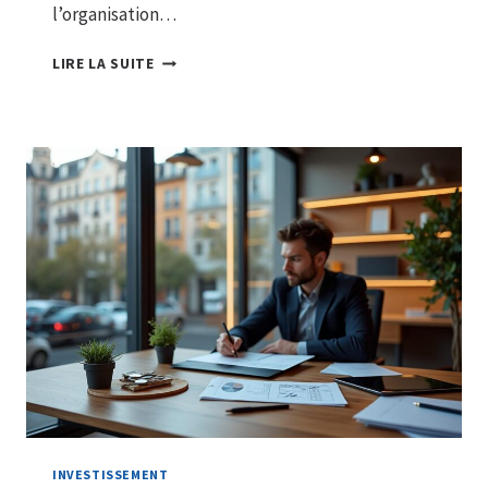
l’organisation…
QUELS
LIRE LA SUITE
SONT
LES
PRIX
MOYENS
DES
ESPACES
DE
COWORKING
EN
2026
?
INVESTISSEMENT