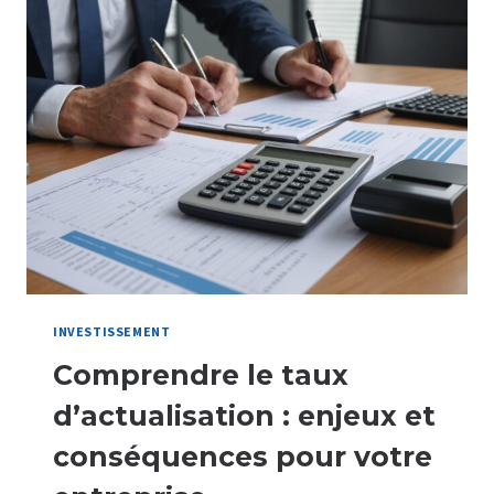
UN
TREMPLIN
POUR
L’INSERTION
PROFESSIONNELLE
ET
LE
SOUTIEN
À
L’EMBAUCHE
INVESTISSEMENT
Comprendre le taux
d’actualisation : enjeux et
conséquences pour votre