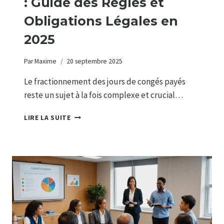
: Guide des Règles et
Obligations Légales en
2025
Par
Maxime
20 septembre 2025
Le fractionnement des jours de congés payés
reste un sujet à la fois complexe et crucial…
FRACTIONNEMENT
LIRE LA SUITE
DES
JOURS
:
GUIDE
DES
RÈGLES
ET
OBLIGATIONS
LÉGALES
EN