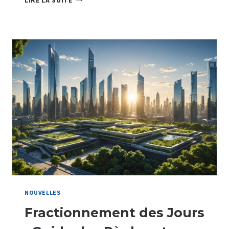
LIRE LA SUITE
RAPPORT
D’ÉTONNEMENT
:
EN
QUOI
EST-
IL
BÉNÉFIQUE
ET
COMMENT
L’EXPLOITER
EFFICACEMENT
?
NOUVELLES
Fractionnement des Jours