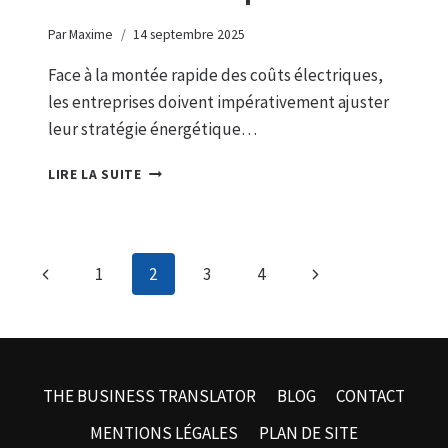
Par
Maxime
14 septembre 2025
Face à la montée rapide des coûts électriques,
les entreprises doivent impérativement ajuster
leur stratégie énergétique…
ÉLECTRICITÉ
LIRE LA SUITE
2025
:
DÉCOUVREZ
LES
Navigation
Page
Page
1
2
3
4
TACTIQUES
IRRÉSISTIBLES
de
précédente
suivante
POUR
RÉDUIRE
page
LES
COÛTS
THE BUSINESS TRANSLATOR
BLOG
CONTACT
ÉNERGÉTIQUES
DE
MENTIONS LÉGALES
PLAN DE SITE
VOTRE