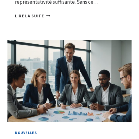
représentativité suffisante. Sans ce…
COMPRENDRE
LIRE LA SUITE
LE
QUORUM
EN
ASSEMBLÉE
GÉNÉRALE
D’ENTREPRISE
:
PRINCIPES
FONDAMENTAUX
ET
IMPLICATIONS
JURIDIQUES
NOUVELLES