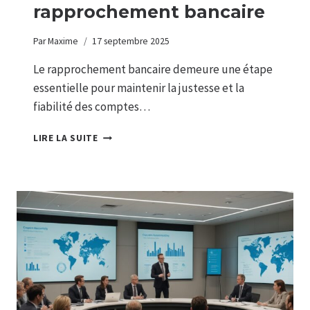
rapprochement bancaire
Par
Maxime
17 septembre 2025
Le rapprochement bancaire demeure une étape
essentielle pour maintenir la justesse et la
fiabilité des comptes…
OPTIMISER
LIRE LA SUITE
VOTRE
COMPTABILITÉ
D’ENTREPRISE
:
GUIDE
PRATIQUE
DU
RAPPROCHEMENT
BANCAIRE