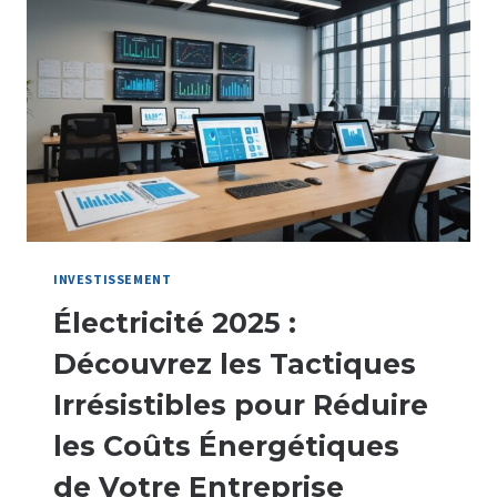
LA
VALEUR
:
UN
ÉCLAIRAGE
SUR
CE
MÉCANISME
D’ÉPARGNE
POUR
LES
SALARIÉS
INVESTISSEMENT
Électricité 2025 :
Découvrez les Tactiques
Irrésistibles pour Réduire
les Coûts Énergétiques
de Votre Entreprise