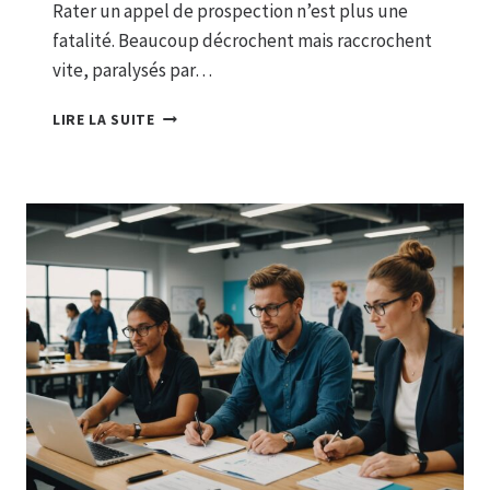
Rater un appel de prospection n’est plus une
fatalité. Beaucoup décrochent mais raccrochent
vite, paralysés par…
LA
LIRE LA SUITE
MÉTHODE
CROC
:
RÉVOLUTIONNEZ
VOS
APPELS
DE
VENTE
POUR
GARANTIR
LE
SUCCÈS