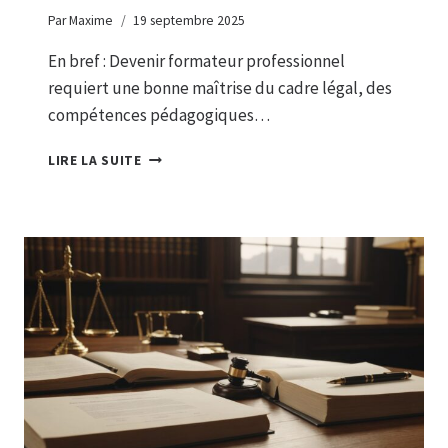
Par
Maxime
19 septembre 2025
En bref : Devenir formateur professionnel
requiert une bonne maîtrise du cadre légal, des
compétences pédagogiques…
GUIDE
LIRE LA SUITE
COMPLET
POUR
DEVENIR
FORMATEUR
PROFESSIONNEL
:
EXIGENCES
LÉGALES,
COMPÉTENCES
NÉCESSAIRES
ET
STRATÉGIES
DE