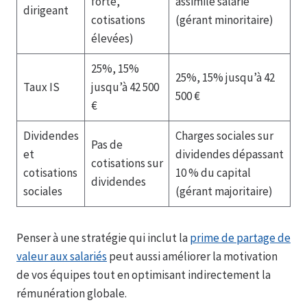
forte,
assimilé salarié
dirigeant
cotisations
(gérant minoritaire)
élevées)
25%, 15%
25%, 15% jusqu’à 42
Taux IS
jusqu’à 42 500
500 €
€
Dividendes
Charges sociales sur
Pas de
et
dividendes dépassant
cotisations sur
cotisations
10 % du capital
dividendes
sociales
(gérant majoritaire)
Penser à une stratégie qui inclut la
prime de partage de
valeur aux salariés
peut aussi améliorer la motivation
de vos équipes tout en optimisant indirectement la
rémunération globale.