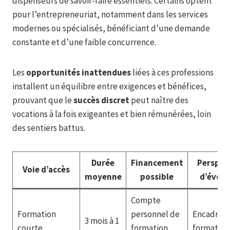
dispenseurs de savoir-faire essentiels. Certains optent
pour l’entrepreneuriat, notamment dans les services
modernes ou spécialisés, bénéficiant d’une demande
constante et d’une faible concurrence.
Les
opportunités inattendues
liées à ces professions
installent un équilibre entre exigences et bénéfices,
prouvant que le
succès discret
peut naître des
vocations à la fois exigeantes et bien rémunérées, loin
des sentiers battus.
Durée
Financement
Perspec
Voie d’accès
moyenne
possible
d’évolu
Compte
Formation
personnel de
Encadrem
3 mois à 1
courte
formation,
formateur