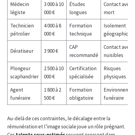
Médecin
3 000 à 10
Études
Contact avec l
légiste
000 €
longues
mort
Technicien
4 000 à 8
Formation
Isolement
pétrolier
000 €
technique
géographique
CAP
Contact avec
Dératiseur
3 900 €
recommandé
nuisibles
Plongeur
2 500 à 10
Certification
Risques
scaphandrier
000 €
spécialisée
physiques
Agent
1 800 à 2
Formation
Environnemen
funéraire
500 €
obligatoire
funéraire
Au-delà de ces contraintes, le décalage entre la
rémunération et l’image sociale joue un rôle prégnant.
Ces
talents sous-estimés
souvent exercent dans