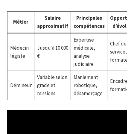
Salaire
Principales
Opportuni
Métier
approximatif
compétences
d’évolut
Expertise
Chef de
Médecin
Jusqu’à 10 000
médicale,
service,
légiste
€
analyse
formateur
judiciaire
Variable selon
Maniement
Encadreme
Démineur
grade et
robotique,
formation
missions
désamorçage