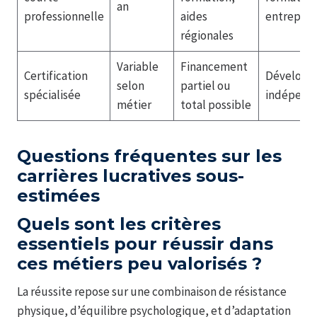
an
professionnelle
aides
entrepre
régionales
Variable
Financement
Certification
Développ
selon
partiel ou
spécialisée
indépend
métier
total possible
Questions fréquentes sur les
carrières lucratives sous-
estimées
Quels sont les critères
essentiels pour réussir dans
ces métiers peu valorisés ?
La réussite repose sur une combinaison de résistance
physique, d’équilibre psychologique, et d’adaptation