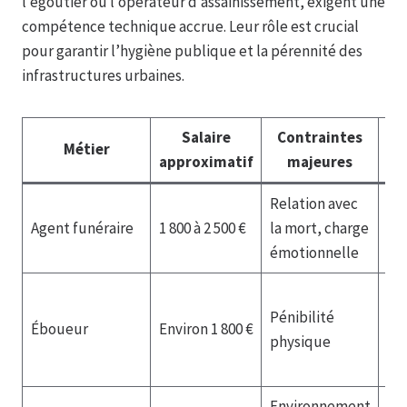
l’égoutier ou l’opérateur d’assainissement, exigent une
compétence technique accrue. Leur rôle est crucial
pour garantir l’hygiène publique et la pérennité des
infrastructures urbaines.
Salaire
Contraintes
Métier
Fo
approximatif
majeures
Relation avec
Fo
Agent funéraire
1 800 à 2 500 €
la mort, charge
obl
émotionnelle
So
Pénibilité
au
Éboueur
Environ 1 800 €
physique
di
re
Environnement