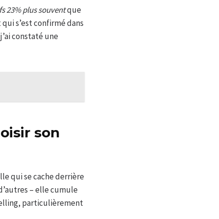
ifs 23% plus souvent
que
 qui s’est confirmé dans
j’ai constaté une
oisir son
le qui se cache derrière
d’autres – elle cumule
selling, particulièrement