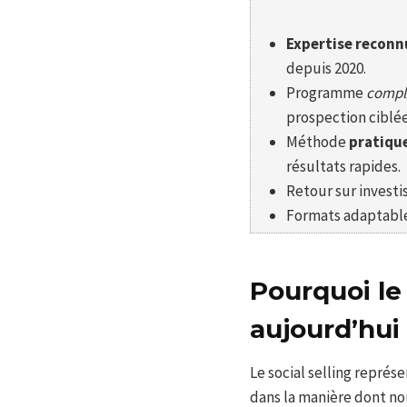
Expertise reconn
depuis 2020.
Programme
compl
prospection ciblé
Méthode
pratiqu
résultats rapides.
Retour sur invest
Formats adaptable
Pourquoi le 
aujourd’hui
Le social selling repré
dans la manière dont no