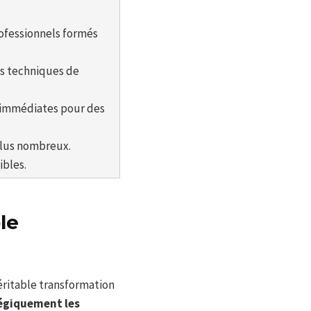
rofessionnels formés
es techniques de
s immédiates pour des
 plus nombreux.
ibles.
le
éritable transformation
tégiquement les