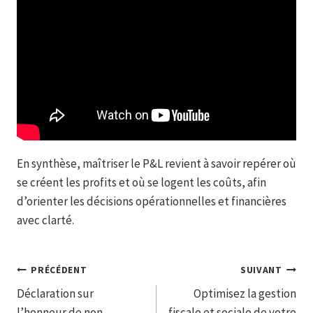
En synthèse, maîtriser le P&L revient à savoir repérer où
se créent les profits et où se logent les coûts, afin
d’orienter les décisions opérationnelles et financières
avec clarté.
Navigation
PRÉCÉDENT
SUIVANT
Déclaration sur
Optimisez la gestion
de
l’honneur de non-
fiscale et sociale de votre