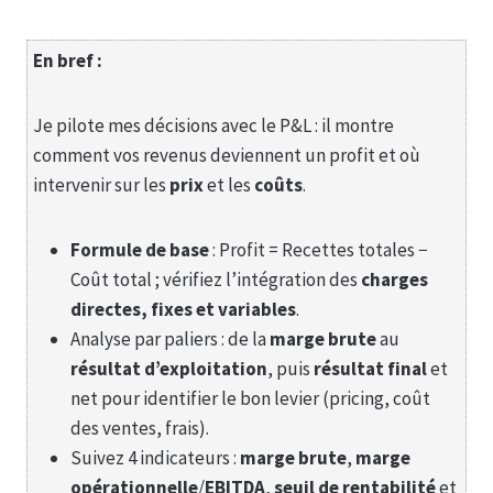
En bref :
Je pilote mes décisions avec le P&L : il montre
comment vos revenus deviennent un profit et où
intervenir sur les
prix
et les
coûts
.
Formule de base
: Profit = Recettes totales −
Coût total ; vérifiez l’intégration des
charges
directes, fixes et variables
.
Analyse par paliers : de la
marge brute
au
résultat d’exploitation
, puis
résultat final
et
net pour identifier le bon levier (pricing, coût
des ventes, frais).
Suivez 4 indicateurs :
marge brute
,
marge
opérationnelle
/
EBITDA
,
seuil de rentabilité
et