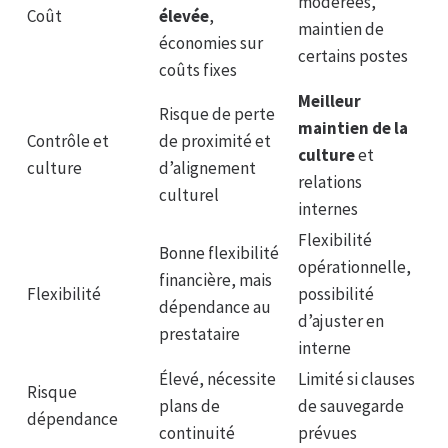
modérées,
Coût
élevée
,
maintien de
économies sur
certains postes
coûts fixes
Meilleur
Risque de perte
maintien de la
Contrôle et
de proximité et
culture
et
culture
d’alignement
relations
culturel
internes
Flexibilité
Bonne flexibilité
opérationnelle,
financière, mais
Flexibilité
possibilité
dépendance au
d’ajuster en
prestataire
interne
Élevé, nécessite
Limité si clauses
Risque
plans de
de sauvegarde
dépendance
continuité
prévues