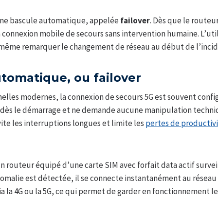
 une bascule automatique, appelée
failover
. Dès que le route
e la connexion mobile de secours sans intervention humaine. L’ut
s même remarquer le changement de réseau au début de l’incid
tomatique, ou failover
nelles modernes, la connexion de secours 5G est souvent config
ée dès le démarrage et ne demande aucune manipulation techni
te les interruptions longues et limite les
pertes de productiv
n routeur équipé d’une carte SIM avec forfait data actif surveil
omalie est détectée, il se connecte instantanément au réseau ce
ia la 4G ou la 5G, ce qui permet de garder en fonctionnement le