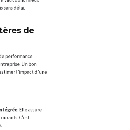
 il vaut donc mieux
s sans délai.
itères de
 de performance
entreprise. Un bon
estimer l’impact d’une
intégrée
. Elle assure
ourants. C’est
e.