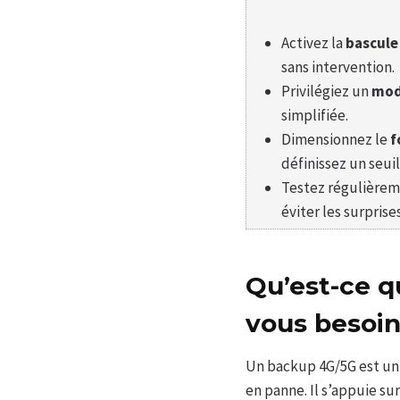
Activez la
bascule
sans intervention.
Privilégiez un
mod
simplifiée.
Dimensionnez le
f
définissez un seuil
Testez régulièremen
éviter les surprises
Qu’est-ce q
vous besoin
Un backup 4G/5G est u
en panne. Il s’appuie su