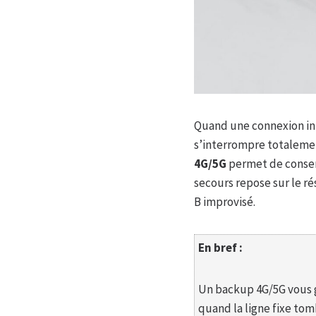
Quand une connexion int
s’interrompre totalemen
4G/5G
permet de conserv
secours repose sur le ré
B improvisé.
En bref :
Un backup 4G/5G vous g
quand la ligne fixe to