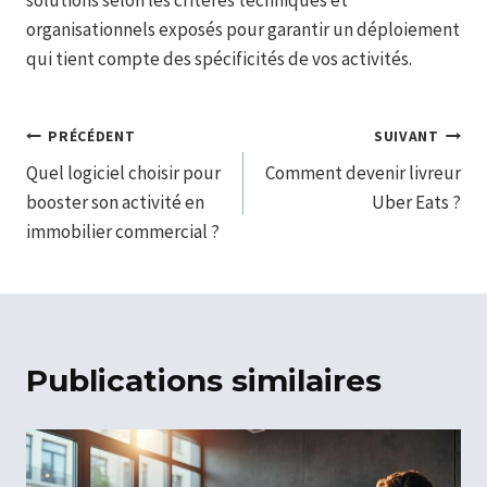
solutions selon les critères techniques et
organisationnels exposés pour garantir un déploiement
qui tient compte des spécificités de vos activités.
Navigation
PRÉCÉDENT
SUIVANT
Quel logiciel choisir pour
Comment devenir livreur
de
booster son activité en
Uber Eats ?
l’article
immobilier commercial ?
Publications similaires