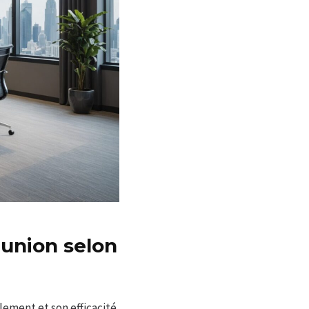
éunion selon
ment et son efficacité.