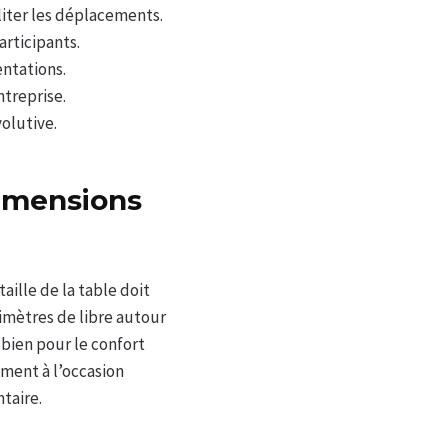
liter les déplacements.
articipants.
entations.
ntreprise.
volutive.
dimensions
ille de la table doit
timètres de libre autour
 bien pour le confort
ment à l’occasion
taire.