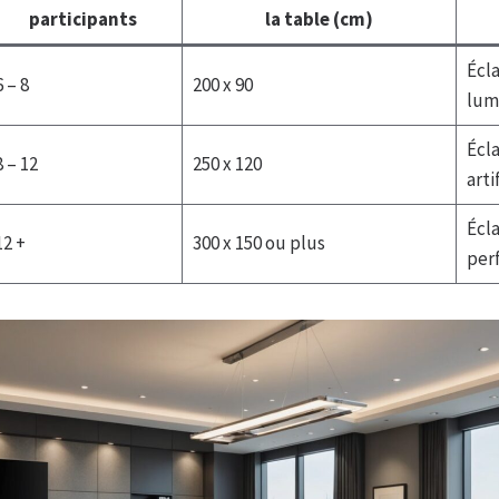
participants
la table (cm)
Écla
6 – 8
200 x 90
lum
Écla
8 – 12
250 x 120
arti
Écla
12 +
300 x 150 ou plus
per