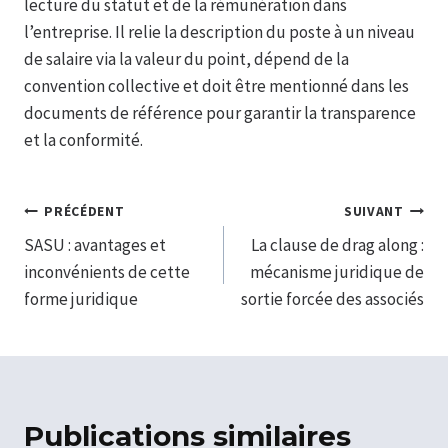
lecture du statut et de la rémunération dans
l’entreprise. Il relie la description du poste à un niveau
de salaire via la valeur du point, dépend de la
convention collective et doit être mentionné dans les
documents de référence pour garantir la transparence
et la conformité.
Navigation
PRÉCÉDENT
SUIVANT
SASU : avantages et
La clause de drag along :
de
inconvénients de cette
mécanisme juridique de
l’article
forme juridique
sortie forcée des associés
Publications similaires