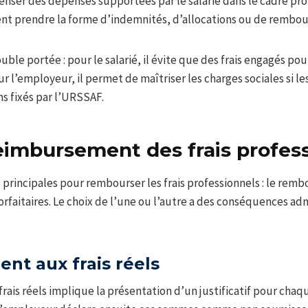
ser des dépenses supportées par le salarié dans le cadre pro
 prendre la forme d’indemnités, d’allocations ou de rembou
ble portée : pour le salarié, il évite que des frais engagés pour
ur l’employeur, il permet de maîtriser les charges sociales si 
s fixés par l’URSSAF.
imbursement des frais profes
 principales pour rembourser les frais professionnels : le rem
forfaitaires. Le choix de l’une ou l’autre a des conséquences ad
t aux frais réels
ais réels implique la présentation d’un justificatif pour chaq