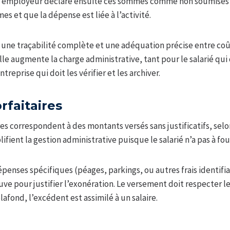
. L’employeur déclare ensuite ces sommes comme non soumises à 
mes et que la dépense est liée à l’activité.
une traçabilité complète et une adéquation précise entre coût
e augmente la charge administrative, tant pour le salarié qui 
ntreprise qui doit les vérifier et les archiver.
rfaitaires
ires correspondent à des montants versés sans justificatifs, sel
ifient la gestion administrative puisque le salarié n’a pas à fo
penses spécifiques (péages, parkings, ou autres frais identif
ve pour justifier l’exonération. Le versement doit respecter le
lafond, l’excédent est assimilé à un salaire.