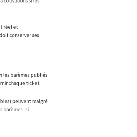
cotisations si les
 réel et
doit conserver ses
on les barèmes publiés
urnir chaque ticket.
iables) peuvent malgré
s barèmes : si