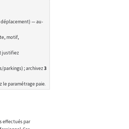
n déplacement) — au-
te, motif,
 justifiez
es/parkings) ; archivez
3
z le paramétrage paie.
s effectués par