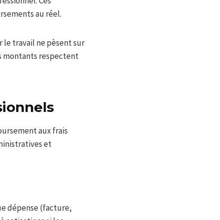
fessionnel. Ces
rsements au réel.
 le travail ne pèsent sur
les montants respectent
sionnels
boursement aux frais
ministratives et
ue dépense (facture,