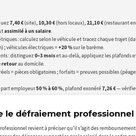
iquez
7,40 €
(site),
10,30 €
(hors locaux),
21,10 €
(restaurant e
st
assimilé à un salaire
.
riques : calculez selon le véhicule et tracez chaque trajet (da
n) ; véhicules électriques =
+20 %
sur le barème.
ts : distinguez
0–3 mois
et au-delà, appliquez les plafonds et
e retour
au domicile.
is réels = pièces obligatoires ; forfaits = preuves possibles (péag
 : part employeur
50 % à 60 %
, plafond exonéré
7,26 €
— vérifie
 le défraiement professionnel
rofessionnel revient à préciser qu’il s’agit des remboursement