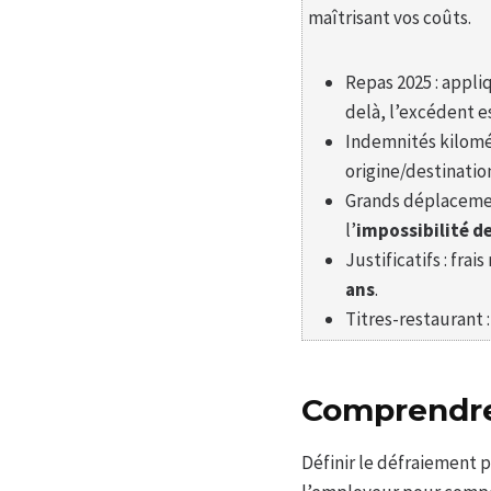
maîtrisant vos coûts.
Repas 2025 : appl
delà, l’excédent e
Indemnités kilomét
origine/destinatio
Grands déplacemen
l’
impossibilité d
Justificatifs : fra
ans
.
Titres-restaurant
Comprendre
Définir le défraiement p