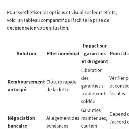
Pour synthétiser les options et visualiser leurs effets,
voici un tableau comparatif qui facilite la prise de
décision selon votre situation.
Impact sur
Solution
Effet immédiat
garanties
Point d’
et dirigeant
Libération
des
Vérifier 
Remboursement
Clôture rapide
garanties si
et consé
anticipé
de la dette
totalement
fiscales
soldée
Garanties
Dépend 
Négociation
Allègement des
maintenues,
l’accord 
bancaire
échéances
caution