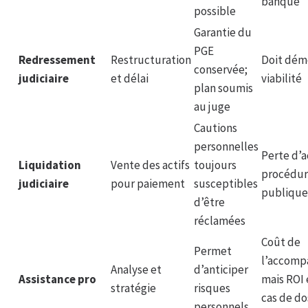
banque
possible
Garantie du
PGE
Redressement
Restructuration
Doit dém
conservée;
judiciaire
et délai
viabilité
plan soumis
au juge
Cautions
personnelles
Perte d’a
Liquidation
Vente des actifs
toujours
procédu
judiciaire
pour paiement
susceptibles
publique
d’être
réclamées
Coût de
Permet
l’accom
Analyse et
d’anticiper
Assistance pro
mais ROI 
stratégie
risques
cas de do
personnels