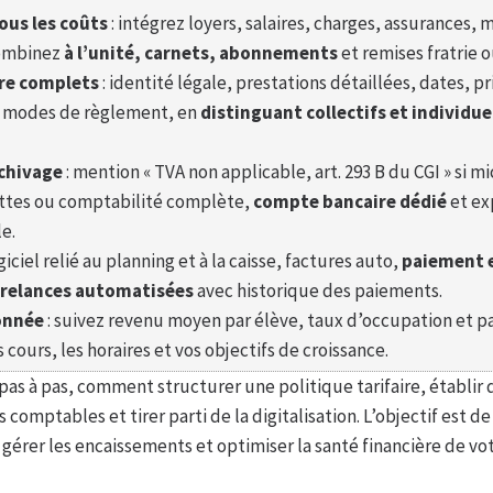
ous les coûts
: intégrez loyers, salaires, charges, assurances, 
combinez
à l’unité, carnets, abonnements
et remises fratrie 
re complets
: identité légale, prestations détaillées, dates, pr
t modes de règlement, en
distinguant collectifs et individue
chivage
: mention « TVA non applicable, art. 293 B du CGI » si m
cettes ou comptabilité complète,
compte bancaire dédié
et ex
e.
ogiciel relié au planning et à la caisse, factures auto,
paiement e
relances automatisées
avec historique des paiements.
donnée
: suivez revenu moyen par élève, taux d’occupation et 
es cours, les horaires et vos objectifs de croissance.
 pas à pas, comment structurer une politique tarifaire, établir
 comptables et tirer parti de la digitalisation. L’objectif est d
gérer les encaissements et optimiser la santé financière de vot