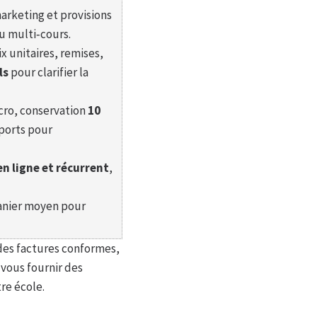
marketing et provisions
ou multi‑cours.
ix unitaires, remises,
ls
pour clarifier la
icro, conservation
10
ports pour
n ligne et récurrent
,
panier moyen pour
 des factures conformes,
e vous fournir des
re école.