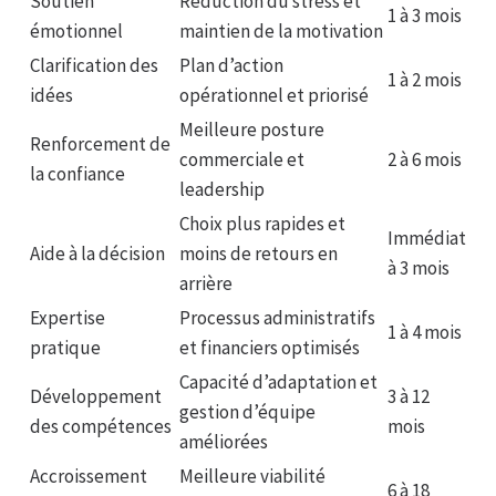
Soutien
Réduction du stress et
1 à 3 mois
émotionnel
maintien de la motivation
Clarification des
Plan d’action
1 à 2 mois
idées
opérationnel et priorisé
Meilleure posture
Renforcement de
commerciale et
2 à 6 mois
la confiance
leadership
Choix plus rapides et
Immédiat
Aide à la décision
moins de retours en
à 3 mois
arrière
Expertise
Processus administratifs
1 à 4 mois
pratique
et financiers optimisés
Capacité d’adaptation et
Développement
3 à 12
gestion d’équipe
des compétences
mois
améliorées
Accroissement
Meilleure viabilité
6 à 18