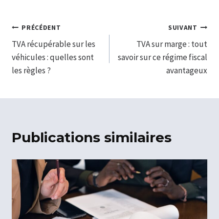
Navigation
PRÉCÉDENT
SUIVANT
TVA récupérable sur les
TVA sur marge : tout
de
véhicules : quelles sont
savoir sur ce régime fiscal
l’article
les règles ?
avantageux
Publications similaires