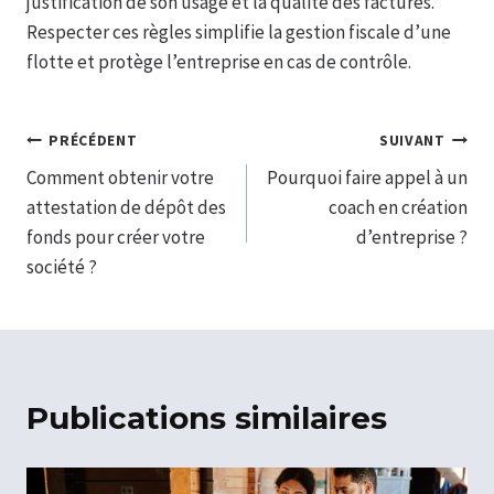
justification de son usage et la qualité des factures.
Respecter ces règles simplifie la gestion fiscale d’une
flotte et protège l’entreprise en cas de contrôle.
Navigation
PRÉCÉDENT
SUIVANT
Comment obtenir votre
Pourquoi faire appel à un
de
attestation de dépôt des
coach en création
l’article
fonds pour créer votre
d’entreprise ?
société ?
Publications similaires