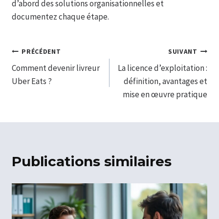
d’abord des solutions organisationnelles et
documentez chaque étape.
Navigation
PRÉCÉDENT
SUIVANT
Comment devenir livreur
La licence d’exploitation :
de
Uber Eats ?
définition, avantages et
l’article
mise en œuvre pratique
Publications similaires